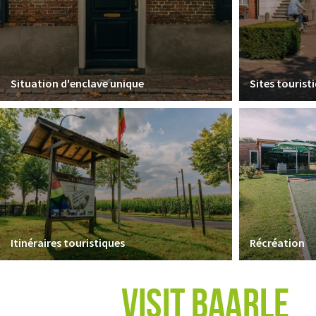
Situation d'enclave unique
Sites tourist
Itinéraires touristiques
Récréation
VISIT BAARLE