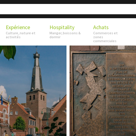
Expérience
Hospitality
Achats
Culture, nature et
Manger, boissons &
Commerces et
activités
dormir
zones
commerciales