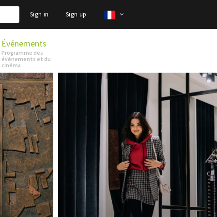
Sign in
Sign up
Événements
Programme des
événements et du
cinéma