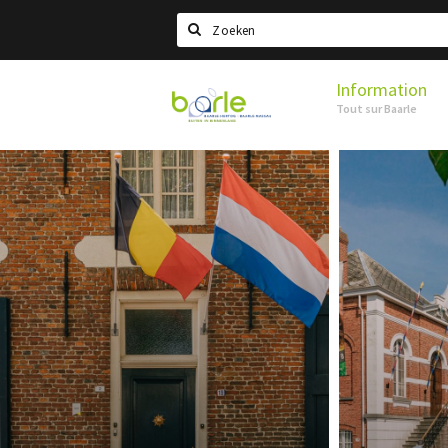
Search
Information
Visit
Tout sur Baarle
Baarle