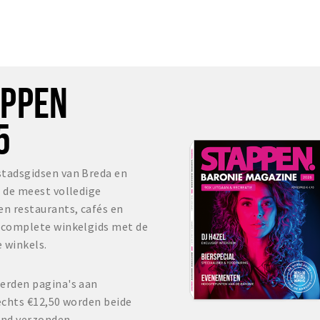
OPPEN
5
stadsgidsen van Breda en
s de meest volledige
en restaurants, cafés en
r complete winkelgids met de
 winkels.
erden pagina's aan
echts €12,50 worden beide
and verzonden.