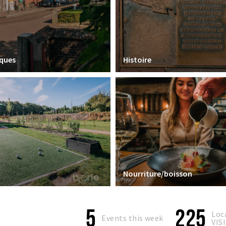
iques
Histoire
Nourriture/boisson
5
225
Loc
Events this week
VIS