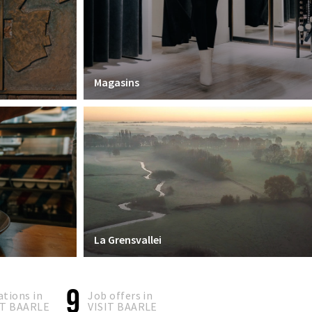
Magasins
La Grensvallei
9
ations in
Job offers in
IT BAARLE
VISIT BAARLE