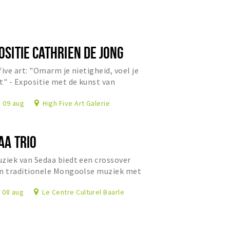
OSITIE CATHRIEN DE JONG
five art: "Omarm je nietigheid, voel je
t" - Expositie met de kunst van
ien de Jong.
, 09 aug
High Five Art Galerie
AA TRIO
ziek van Sedaa biedt een crossover
n traditionele Mongoolse muziek met
taalse ritmes en Westerse jazz.
, 08 aug
Le Centre Culturel Baarle