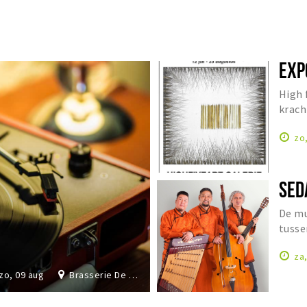
EXP
High 
krach
Cathr
zo
SED
De mu
tusse
Orien
za
zo, 09 aug
Brasserie De Dochter van de Korenaar