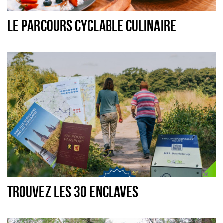
Dormir
LE PARCOURS CYCLABLE CULINAIRE
Récréation
Achats
Parking
Éxpercience
Enclaves
Musée et théâtre
Activité
Piste cyclable
Marche et randonnées
TROUVEZ LES 30 ENCLAVES
Nature