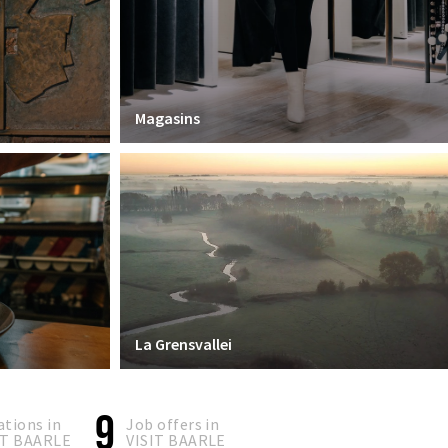
Magasins
La Grensvallei
9
ations in
Job offers in
IT BAARLE
VISIT BAARLE