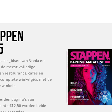
OPPEN
5
stadsgidsen van Breda en
s de meest volledige
en restaurants, cafés en
r complete winkelgids met de
 winkels.
erden pagina's aan
echts €12,50 worden beide
and verzonden.