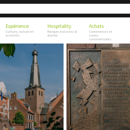
Expérience
Hospitality
Achats
Culture, nature et
Manger, boissons &
Commerces et
activités
dormir
zones
commerciales