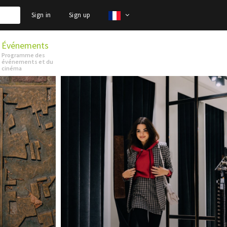
Sign in
Sign up
Événements
Programme des
événements et du
cinéma