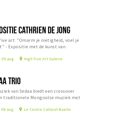
OSITIE CATHRIEN DE JONG
five art: "Omarm je nietigheid, voel je
t" - Expositie met de kunst van
ien de Jong.
, 09 aug
High Five Art Galerie
AA TRIO
ziek van Sedaa biedt een crossover
n traditionele Mongoolse muziek met
taalse ritmes en Westerse jazz.
, 08 aug
Le Centre Culturel Baarle