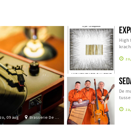
EXP
High 
krach
Cathr
zo
SED
De mu
tusse
Orien
za
zo, 09 aug
Brasserie De Dochter van de Korenaar