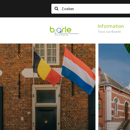
Search
Information
Visit
Tout sur Baarle
Baarle