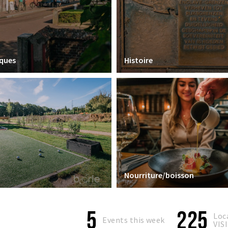
iques
Histoire
Nourriture/boisson
5
225
Loc
Events this week
VIS