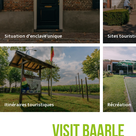
Situation d'enclave unique
Sites tourist
Itinéraires touristiques
Récréation
VISIT BAARLE