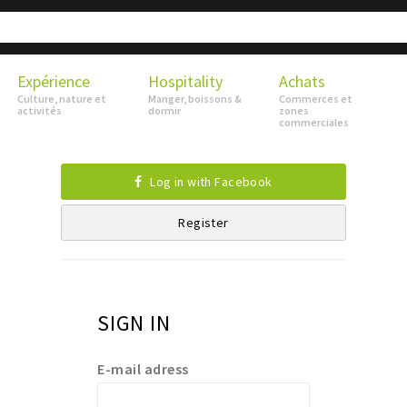
Expérience
Hospitality
Achats
Culture, nature et
Manger, boissons &
Commerces et
activités
dormir
zones
commerciales
Log in with Facebook
Register
SIGN IN
E-mail adress