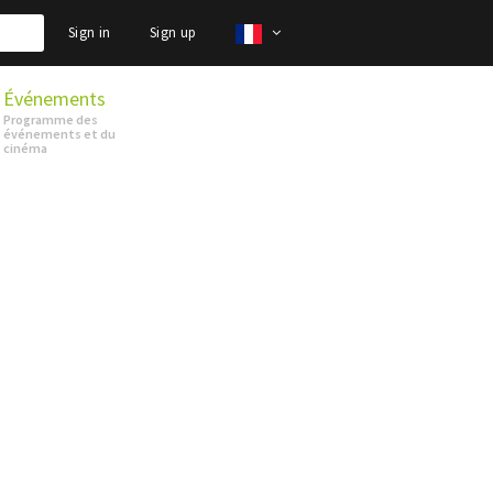
Sign in
Sign up
Événements
Programme des
événements et du
cinéma