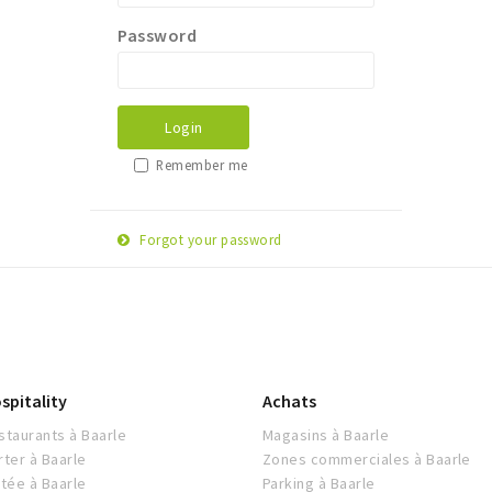
Password
Login
Remember me
Forgot your password
E-
Reset password
mail
adress
spitality
Achats
staurants à Baarle
Magasins à Baarle
rter à Baarle
Zones commerciales à Baarle
itée à Baarle
Parking à Baarle