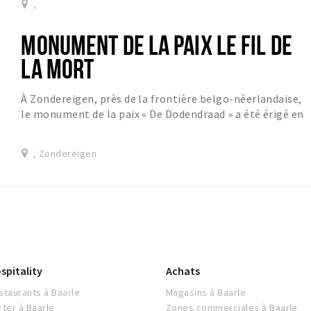
,
MONUMENT DE LA PAIX LE FIL DE
LA MORT
À Zondereigen, près de la frontière belgo-néerlandaise,
le monument de la paix « De Dodendraad » a été érigé en
2008.
, Zondereigen
spitality
Achats
staurants à Baarle
Magasins à Baarle
rter à Baarle
Zones commerciales à Baarle