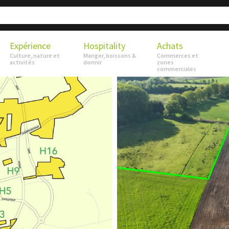
Expérience
Hospitality
Achats
Culture, nature et
Manger, boissons &
Commerces et
activités
dormir
zones
commerciales