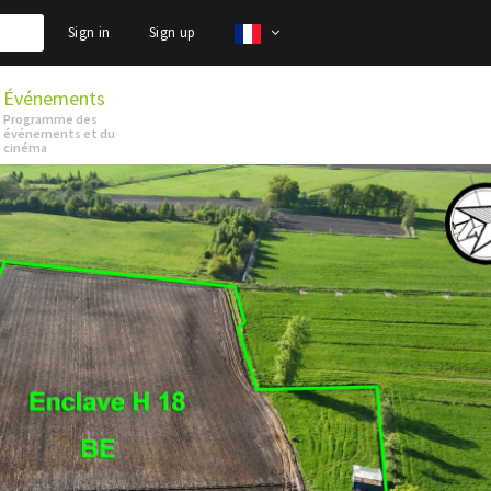
Sign in
Sign up
Événements
Programme des
événements et du
cinéma