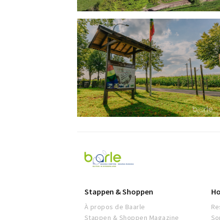
Visit
Baarle
Stappen & Shoppen
Ho
À propos de Baarle
Re
Stappen & Shoppen Magazine
So