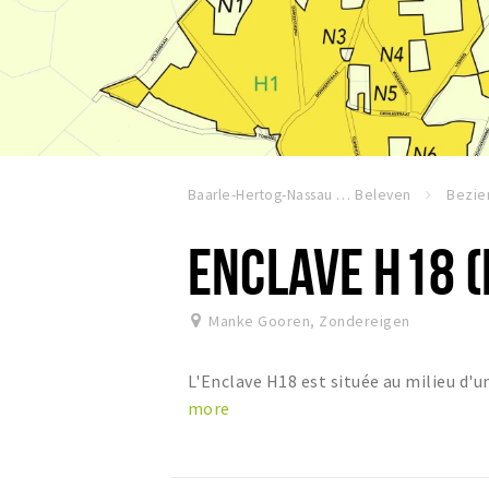
Baarle-Hertog-Nassau
Beleven
ENCLAVE H18 (
Manke Gooren
,
Zondereigen
L'Enclave H18 est située au milieu d'u
more