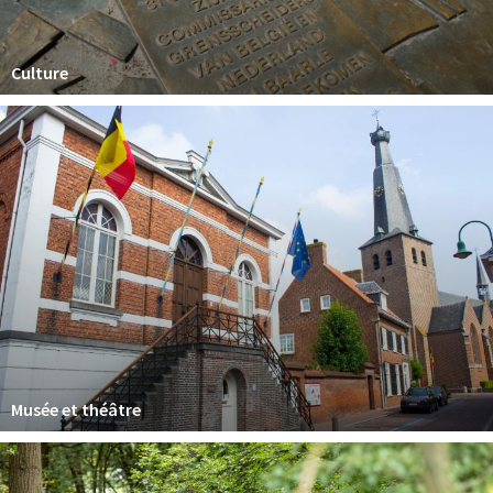
Dormir
Récréation
Culture
Achats
Parking
Éxpercience
Enclaves
Musée et théâtre
Activité
Piste cyclable
Marche et randonnées
Musée et théâtre
Nature