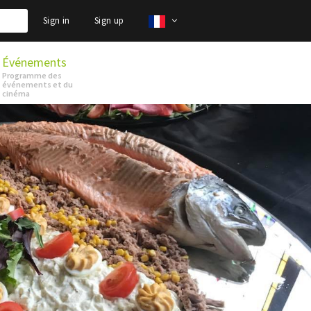
Sign in
Sign up
Événements
Programme des
événements et du
cinéma