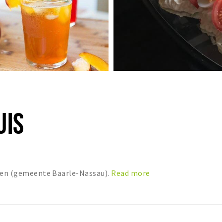
UIS
oten (gemeente Baarle-Nassau).
Read more