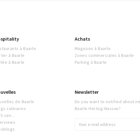
spitality
Achats
staurants à Baarle
Magasins à Baarle
rter à Baarle
Zones commerciales à Baarle
itée à Baarle
Parking à Baarle
uvelles
Newsletter
uvelles de Baarle
Do you want to notified about ne
ogs culinaires
Baarle-Hertog-Nassau?
5 van...
terviews
toblogs