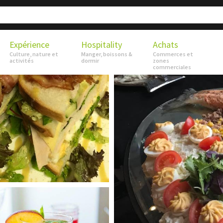
Expérience
Hospitality
Achats
Culture, nature et
Manger, boissons &
Commerces et
activités
dormir
zones
commerciales