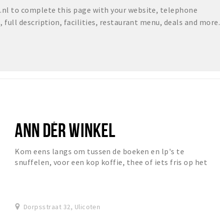
nl to complete this page with your website, telephone
full description, facilities, restaurant menu, deals and more.
ANN DÉR WINKEL
Kom eens langs om tussen de boeken en lp's te
snuffelen, voor een kop koffie, thee of iets fris op het
terras bij Ann d'er Winkel.
Dorpsstraat 32, Ulicoten