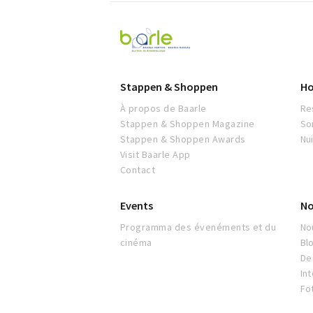
Visit
Baarle
Stappen & Shoppen
Ho
À propos de Baarle
Re
Stappen & Shoppen Magazine
So
Stappen & Shoppen Awards
Nu
Visit Baarle App
Contact
Events
No
Programma des évenéments et du
No
cinéma
Bl
De 
In
Fo