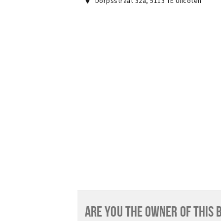
Dorpsstraat 32a
,
5113 TE
Ulicoten
ARE YOU THE OWNER OF THIS 