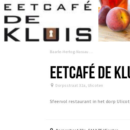
Baarle-Hertog-Nassau
EETCAFÉ DE KL
Dorpsstraat 32a
,
Ulicoten
Sfeervol restaurant in het dorp Ulic