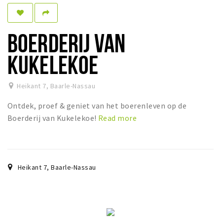
Dormir
Récréation
BOERDERIJ VAN
Achats
KUKELEKOE
Parking
Heikant 7
,
Baarle-Nassau
Éxpercience
Ontdek, proef & geniet van het boerenleven op de
Enclaves
Boerderij van Kukelekoe!
Read more
Musée et théâtre
Activité
Piste cyclable
Heikant 7
,
Baarle-Nassau
Marche et randonnées
Nature