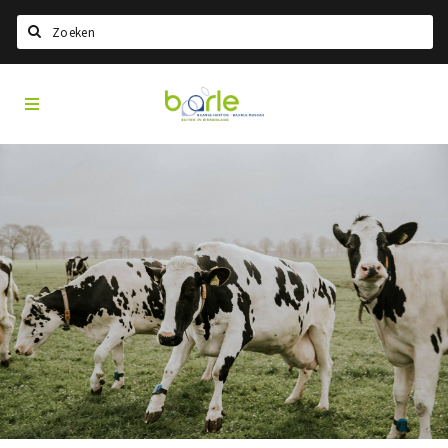
Search
Visit
Home
Baarle
Choisir la langue
Information
A propos de Baarle
Histoire
Visit Baarle Shop
Bon d'achat Enclave
Événements
Manger
Boire