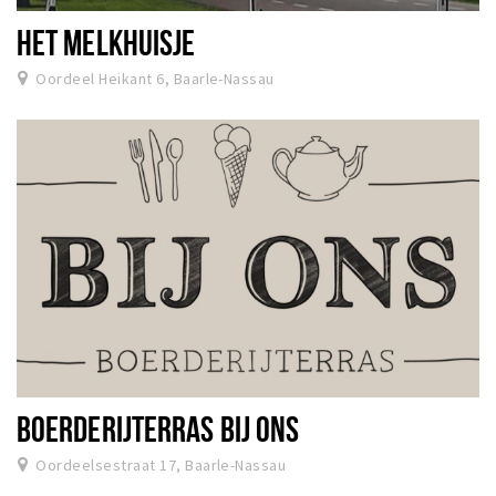
HET MELKHUISJE
Oordeel Heikant 6, Baarle-Nassau
BOERDERIJTERRAS BIJ ONS
Oordeelsestraat 17, Baarle-Nassau