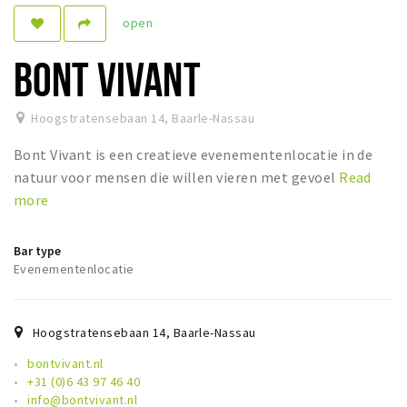
open
Dormir
Récréation
BONT VIVANT
Achats
Hoogstratensebaan 14
,
Baarle-Nassau
Parking
Bont Vivant is een creatieve evenementenlocatie in de
Éxpercience
natuur voor mensen die willen vieren met gevoel
Read
more
Enclaves
Musée et théâtre
Bar type
Activité
Evenementenlocatie
Piste cyclable
Marche et randonnées
Hoogstratensebaan 14
,
Baarle-Nassau
Nature
bontvivant.nl
+31 (0)6 43 97 46 40
info@bontvivant.nl