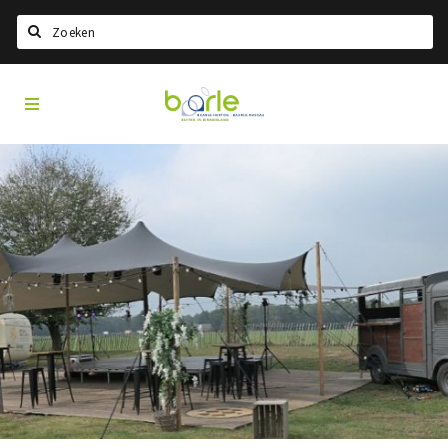
Search
Visit
Home
Baarle
Choisir la langue
Information
A propos de Baarle
Histoire
Visit Baarle Shop
Bon d'achat Enclave
Événements
Manger
Boire