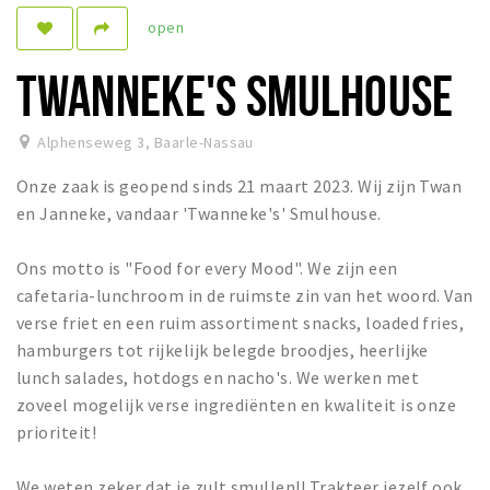
open
Dormir
Récréation
TWANNEKE'S SMULHOUSE
Achats
Alphenseweg 3
,
Baarle-Nassau
Parking
Onze zaak is geopend sinds 21 maart 2023. Wij zijn Twan
Éxpercience
en Janneke, vandaar 'Twanneke's' Smulhouse.
Enclaves
Ons motto is "Food for every Mood". We zijn een
Musée et théâtre
cafetaria-lunchroom in de ruimste zin van het woord. Van
Activité
verse friet en een ruim assortiment snacks, loaded fries,
hamburgers tot rijkelijk belegde broodjes, heerlijke
Piste cyclable
lunch salades, hotdogs en nacho's. We werken met
Marche et randonnées
zoveel mogelijk verse ingrediënten en kwaliteit is onze
Nature
prioriteit!
We weten zeker dat je zult smullen!! Trakteer jezelf ook