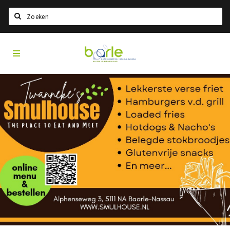
Search
Visit
Home
Baarle
Choisir la langue
Information
A propos de Baarle
Histoire
Visit Baarle Shop
Bon d'achat Enclave
Événements
Manger
Boire