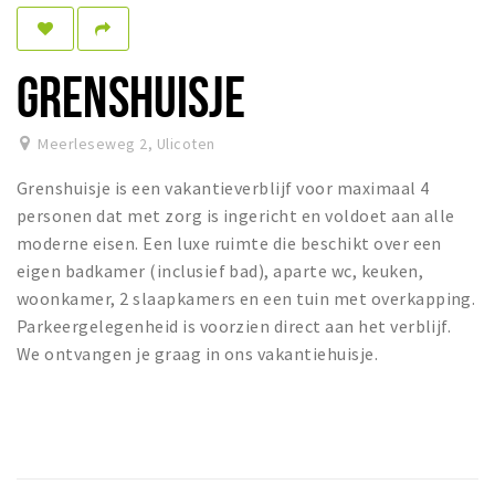
Dormir
Récréation
GRENSHUISJE
Achats
Meerleseweg 2
,
Ulicoten
Parking
Grenshuisje is een vakantieverblijf voor maximaal 4
Éxpercience
personen dat met zorg is ingericht en voldoet aan alle
moderne eisen. Een luxe ruimte die beschikt over een
Enclaves
eigen badkamer (inclusief bad), aparte wc, keuken,
Musée et théâtre
woonkamer, 2 slaapkamers en een tuin met overkapping.
Activité
Parkeergelegenheid is voorzien direct aan het verblijf.
We ontvangen je graag in ons vakantiehuisje.
Piste cyclable
Marche et randonnées
Nature