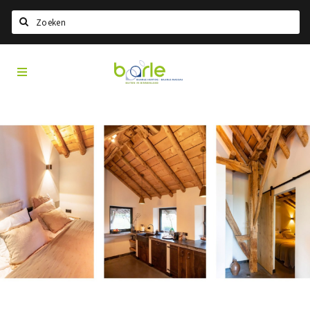
Search
Visit
Home
Baarle
Choisir la langue
Information
A propos de Baarle
Histoire
Visit Baarle Shop
Bon d'achat Enclave
Événements
Manger
Boire